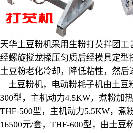
天华土豆粉机采用生粉打芡拌团工
经螺旋搅龙揉压匀质后经模具定型
土豆粉老化冷却，降低粘性，然后
土豆粉机，电动粉耗子机由土豆
300
型，主机动力
4.5KW
，煮粉加
THF-500
型，主机动力
5.5KW
，煮
16500
元
/
套，
THF-600
型，由土豆