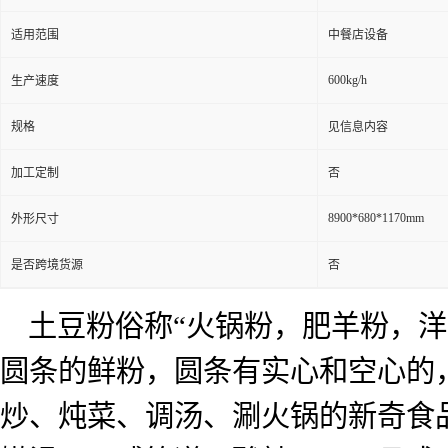
适用范围
中餐店设备
600kg/h
生产速度
规格
见信息内容
加工定制
否
8900*680*1170mm
外形尺寸
是否跨境货源
否
土豆粉俗称“火锅粉，肥羊粉，
圆条的鲜粉，圆条有实心和空心的
炒、炖菜、调汤、涮火锅的新奇食