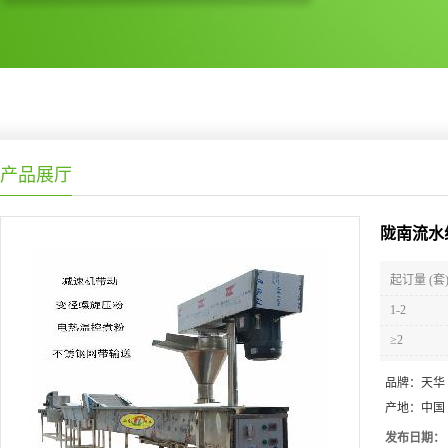
产品展厅
陇南流水
起订量 (套
1-2
≥2
品牌：
天华
产地：
中国
发布日期：