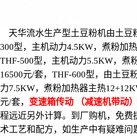
天华流水生产型土豆粉机由土豆
300
型，主机动力
4.5KW
，煮粉加
THF-500
型，主机动力
5.5KW
，煮
16500
元
/
套，
THF-600
型，由土豆
力
7.5KW
，煮粉加热器主热
12+12
元
/
套，
变速箱传动
（减速机带动
程远近另外计算。到厂购机，免费
术工艺和配方，如生产中有疑难问