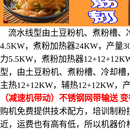
流水线型由土豆粉机、煮粉槽、
4.5KW
，煮粉加热器
24KW
，产量
3
力
5.5KW
，煮粉加热器
12+12+12K
型，由土豆粉机、煮粉槽、冷却槽
主热
12+12KW
，辅热
12+12KW
，
（减速机带动）不锈钢网带输送
变
购机免费提供技术配方，培训制粉
近，运费也有高有低，所以机器价