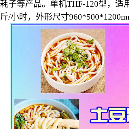
耗子等产品。
单机
THF-120
型，适
斤
/
小时，外形尺寸
960*500*1200