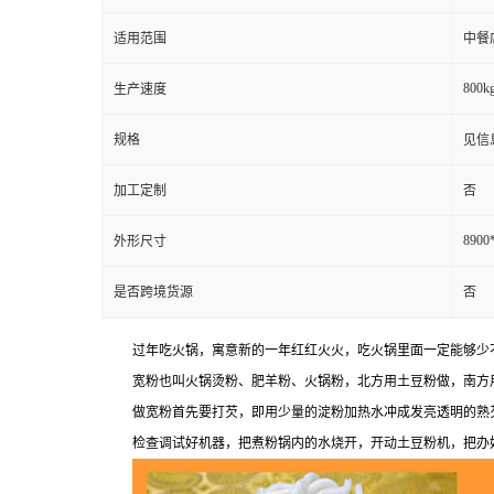
适用范围
中餐
800kg
生产速度
规格
见信
加工定制
否
8900
外形尺寸
是否跨境货源
否
过年吃火锅，寓意新的一年红红火火，吃火锅里面一定能够少
宽粉也叫火锅烫粉、肥羊粉、火锅粉，北方用土豆粉做，南方
做宽粉首先要打芡，即用少量的淀粉加热水冲成发亮透明的熟
检查调试好机器，把煮粉锅内的水烧开，开动土豆粉机，把办