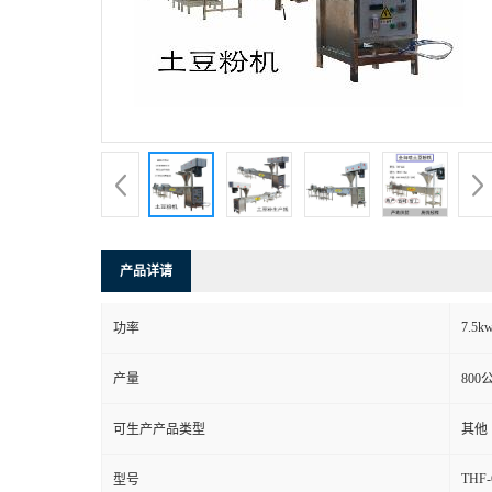
产品详请
7.5k
功率
产量
800
可生产产品类型
其他
THF-
型号