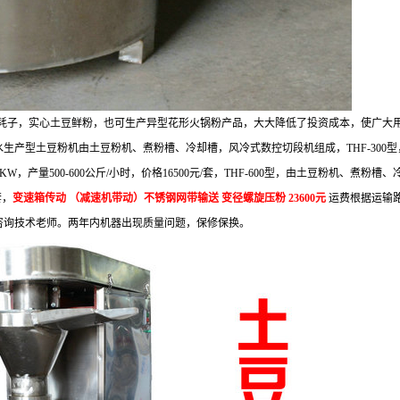
耗子，实心土豆鲜粉，也可生产异型花形火锅粉产品，大大降低了投资成本，使广大
水生产型土豆粉机由土豆粉机、煮粉槽、冷却槽，风冷式数控切段机组成，
THF-300
型
2KW
，产量
500-600
公斤
/
小时，价格
16500
元
/
套，
THF-600
型，由土豆粉机、煮粉槽、
套，
变速箱传动
（减速机带动）不锈钢网带输送
变径螺旋压粉
23600
元
运费根据运输
咨询技术老师。两年内机器出现质量问题，保修保换。