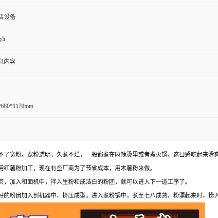
店设备
/h
息内容
*680*1170mm
不了宽粉。宽粉透明，久煮不烂，一般都煮在麻辣烫里或者煮火锅，这口感吃起来滑
用红薯粉加工，现在有些厂商为了节省成本，用木薯粉来做。
芡，加入和面机中，拌入生粉和成洁白的粉团，就可以进入下一道工序了。
好的粉团加入到机器中，挤压成型，进入煮粉锅中，煮至七八成熟，粉漂起来时，捞