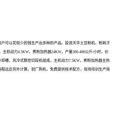
用户可以花较少的钱生产出多种的产品。投资天华土豆粉机、粉耗子
，主机动力
4.5KW
，煮粉加热器
24KW
，产量
300-400
公斤
/
小时，价
冷却槽，风冷式数控切段机组成，主机动力
7.5KW
，煮粉加热器主热
路程远近另外计算。到厂购机，免费提供技术配方，现场培训生产技