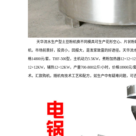
天华流水生产型土豆粉机换不同模具可生产花形空心、片状粉
机，市场前景好，投资小，回报大，是发家致富的好途径。天华流
格
14800
元
/
套，
THF-500
型，主机动力
5.5KW
，煮粉加热器
12+12+1
12+12KW
，辅热
12+12KW
，产量
700-800
公斤
/
小时，价格
18900
元
/
术。汇款购机，随机有技术工艺和配方，如生产中有疑难问题，可