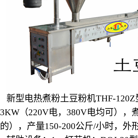
新型电热煮粉土豆粉机
THF-120Z
3KW
（
220V
电，
380V
电均可），
的），产量
150-200
公斤
/
小时，外