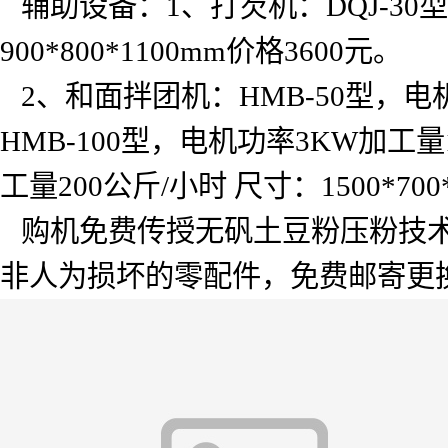
辅助设备：
1
、打芡机：
DQJ-30
型
900*800*1100mm
价格
3600
元。
2
、和面拌团机：
HMB-50
型，电
HMB-100
型，电机功率
3KW
加工量
工量
200
公斤
/
小时
尺寸：
1500*70
购机免费传授无矾土豆粉压粉技
非人为损坏的零配件，免费邮寄更