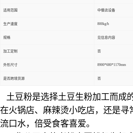
适用范围
中餐店设备
800kg/h
生产速度
规格
见信息内容
加工定制
否
8900*680*1170mm
外形尺寸
是否跨境货源
否
土豆粉是选择土豆生粉加工而成
在火锅店、麻辣烫小吃店，还是寻
流口水，倍受食客喜爱。