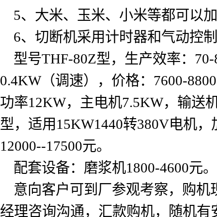
5
、大米、玉米、小米等都可以
6
、切断机采用计时器和气动控
型号
THF-80Z
型，生产效率：
70-
0.4KW
（调速），价格：
7600-8800
功率
12KW
，主电机
7.5KW
，输送
型，适用
15KW1440
转
380V
电机，
12000--17500
元。
配套设备：磨浆机
1800-4600
元。
意向客户可到厂参观考察，购机
经理咨询沟通，汇款购机，随机有