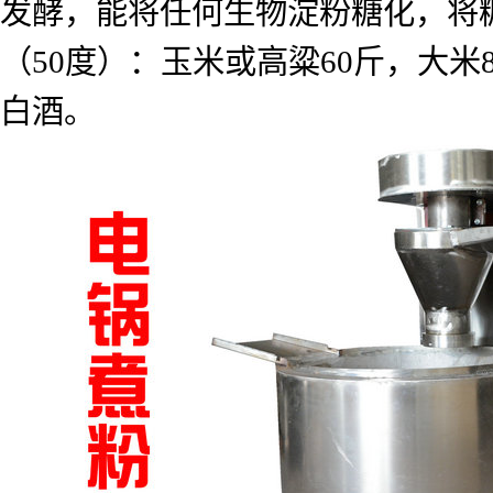
发酵，能将任何生物淀粉糖化，将
（
50
度）：玉米或高粱
60
斤，大米
白酒。