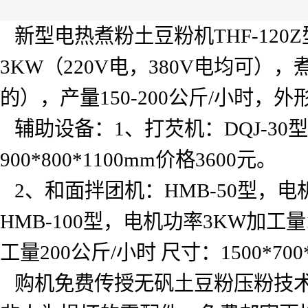
新型电热煮粉土豆粉机
THF-120Z
3KW
（
220V
电，
380V
电均可），
的），产量
150-200
公斤
/
小时，外
辅助设备：
1
、打芡机：
DQJ-30
型
900*800*1100mm
价格
3600
元。
2
、和面拌团机：
HMB-50
型，电
HMB-100
型，电机功率
3KW
加工量
工量
200
公斤
/
小时
尺寸：
1500*70
购机免费传授无矾土豆粉压粉技