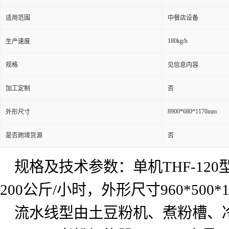
适用范围
中餐店设备
180kg/h
生产速度
规格
见信息内容
加工定制
否
8900*680*1170mm
外形尺寸
是否跨境货源
否
规格及技术参数：单机
THF-120
200
公斤
/
小时，外形尺寸
960*500*
流水线型由土豆粉机、煮粉槽、