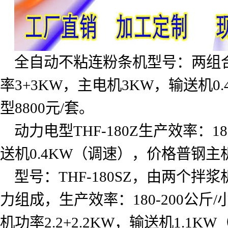
全自动不粘连粉条机型号：两组
率
3+3KW
，主电机
3KW
，输送机
0
型
8800
元
/
套。
动力电型
THF-180Z
生产效率：
18
送机
0.4KW
（调速），价格普钢主
型号：
THF-180SZ
，由两个拌浆
力组成，生产效率：
180-200
公斤
/
机功率
2.2+2.2KW
，输送机
1.1KW