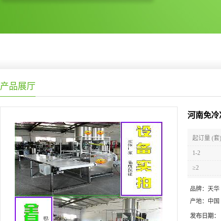
产品展厅
河南免冷
起订量 (套
1-2
≥2
品牌：
天华
产地：
中国
发布日期：