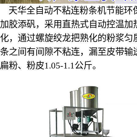
天华全自动不粘连粉条机节能环
加胶添矾，采用直热式自动控温加
化，通过螺旋绞龙把熟化的粉浆匀
条之间有间隙不粘连，漏至皮带输
扁粉、粉皮
1.05-1.1
公斤。