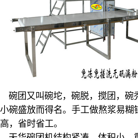
碗团又叫碗坨，碗脱，搅团，碗
小碗盛放而得名。手工做熬浆易糊
高，省时省工。
天华碗团机结构紧凑，体积小、