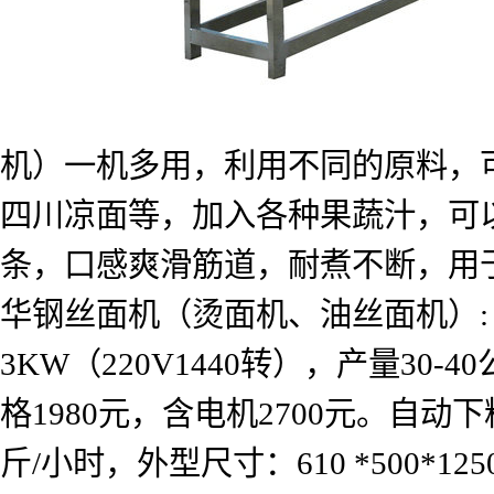
机）一机多用，利用不同的原料，
四川凉面等，加入各种果蔬汁，可
条，口感爽滑筋道，耐煮不断，用
华钢丝面机（烫面机、油丝面机）
3KW
（
220V1440
转），产量
30-40
格
1980
元，含电机
2700
元。自动下
斤
/
小时，外型尺寸：
610 *500*12