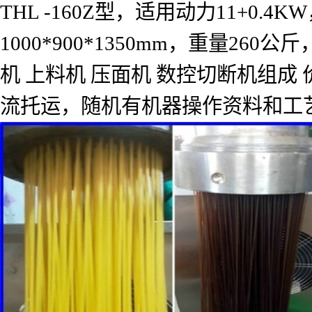
THL -160Z
型，适用动力
11+0.4KW
1000*900*1350mm
，重量
260
公斤
机
上料机
压面机
数控切断机组成
流托运，随机有机器操作资料和工