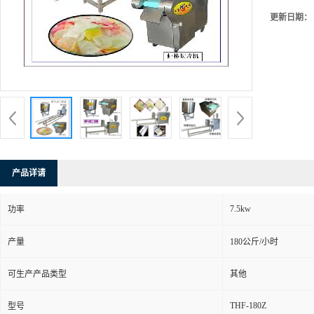
更新日期：
产品详请
7.5kw
功率
产量
180公斤/小时
可生产产品类型
其他
THF-180Z
型号