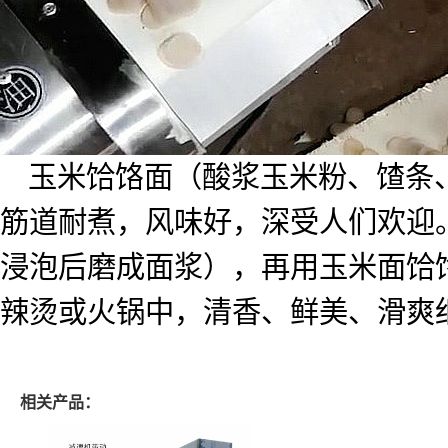
玉米饸饹面（酸浆玉米粉、馇条
筋道耐煮，风味好，深受人们欢迎
浸泡后磨成面浆），再用玉米面饸
辣烫或火锅中，清香、鲜美、滑爽
相关产品：