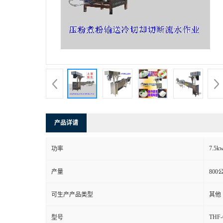
产品详请
7.5k
功率
产量
800
可生产产品类型
其他
THF-
型号