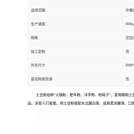
适用范围
中餐
800kg
生产速度
规格
见信
加工定制
否
8900
外形尺寸
是否跨境货源
否
土豆粉俗称“火锅粉，肥羊粉，洋芋粉、粉耗子”，是用精制
品，深受人们喜爱。用土豆粉搭配东北酸白菜，成菜柔润嫩滑、口