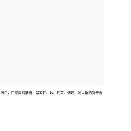
色洁白，口感爽滑筋道，是凉拌、炒、炖菜、调汤、涮火锅的新奇食