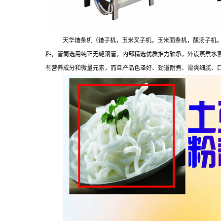
天华馇条机（馇子机，玉米叉子机，玉米面条机，酸汤子机
料，管筒选用纯正无缝钢管，内部精选优质推力轴承，外设蒸煮水
有营养成分和微量元素，而且产品色泽好、劲道耐煮、滑爽细腻、