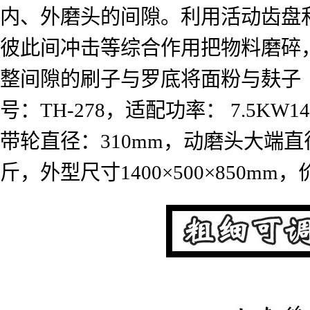
内、外磨头的间隙。利用活动齿盘
彼此间冲击等综合作用把物料磨碎
整间隙的刷子与罗底将面粉与麸子
号：
TH-278
，适配功率：
7.5KW14
带轮直径：
310mm
，动磨头大端直
斤，外型尺寸
1400
×
500
×
850mm
，