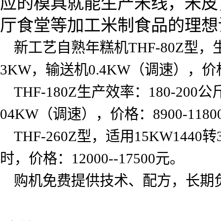
应的模具就能生产米线，米皮
厅食堂等加工米制食品的理想
新工艺自熟年糕机
THF-80Z
型，
3KW
，输送机
0.4KW
（调速），价
THF-180Z
生产效率：
180-200
公
04KW
（调速），价格：
8900-1180
THF-260Z
型，适用
15KW1440
转
时，价格：
12000--17500
元。
购机免费提供技术、配方，长期