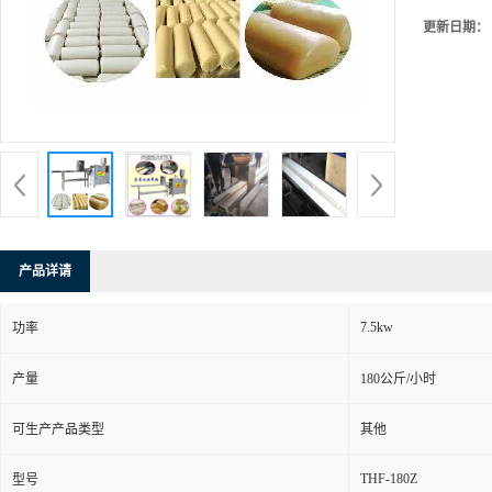
更新日期：
产品详请
7.5kw
功率
产量
180公斤/小时
可生产产品类型
其他
THF-180Z
型号