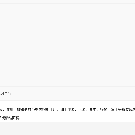
小时个/h
成，适用于城镇乡村小型面粉加工厂，加工小麦、玉米、豆类、谷物、薯干等粮食成
矩或粘结面粉。