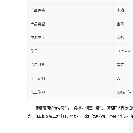
产品包装
木箱
产品类型
全新
380V
电源电压
THM-278
型号
适用对象
皆可
加工定制
否
加工能力
500公斤/
锥磨磨面机结构简单，由喂料、调整、磨制、筛理四大部分组
等。加工和安装工艺性好，体积小，操作使用方便，不易产生过扭