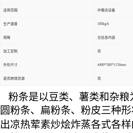
适用范围
中餐店设备
180kg/h
生产速度
规格
见信息内容
加工定制
否
4400*580*1150mm
外形尺寸
是否跨境货源
否
粉条是以豆类、薯类和杂粮
圆粉条、扁粉条、粉皮三种形
出凉热荤素炒烩炸蒸各式各样