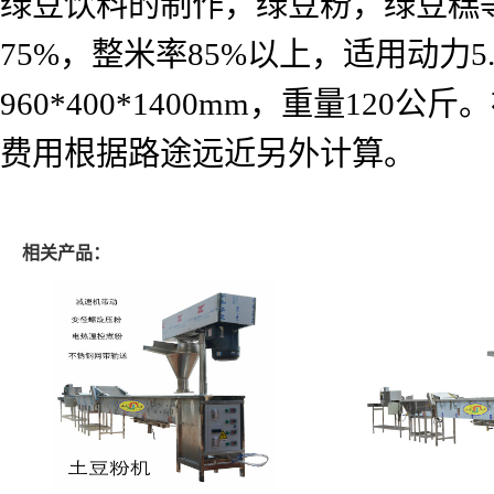
绿豆饮料的制作，绿豆粉，绿豆糕
75%
，整米率
85%
以上，适用动力
5
960*400*1400mm
，重量
120
公斤。
费用根据路途远近另外计算。
相关产品：