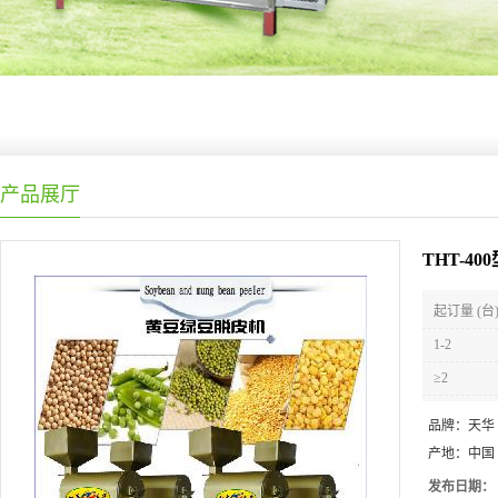
产品展厅
THT-4
起订量 (台
1-2
≥2
品牌：
天华
产地：
中国
发布日期：